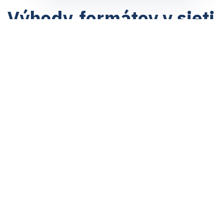
Výhody
formátov v sieti
Placement
Zobrazuje sa priamo v obsahu stránky
Pay per viewable
impressions
Klient platí za viditeľné impresie
Targeting
Zobrazuje sa len relevantnej cieľovej skupine