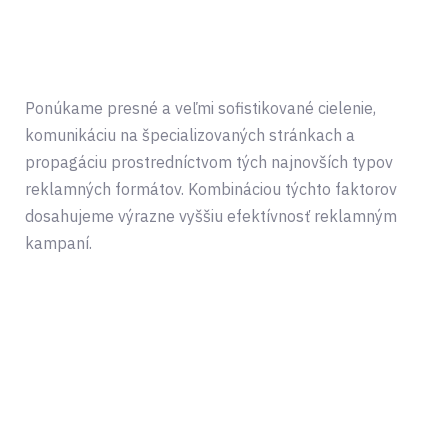
polupácie
Vašou reklamou oslovíte každého, koho
potrebujete a formou akú potrebujete
Ponúkame presné a veľmi sofistikované cielenie,
komunikáciu na špecializovaných stránkach a
propagáciu prostredníctvom tých najnovších typov
reklamných formátov. Kombináciou týchto faktorov
dosahujeme výrazne vyššiu efektívnosť reklamným
kampaní.
Líder
v online
reklame
Komplexné riešenie pre vašu online