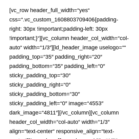
[vc_row header_full_width=“yes“
css=“.vc_custom_1608803709406{padding-
right: 30px !important;padding-left: 30px
!important;}“][vc_column header_col_width=“col-
auto“ width=“1/3″][ld_header_image uselogo=““
padding_top=“35″ padding_right=“20″
padding_bottom=“35″ padding_left=“0″
sticky_padding_top=“30″
sticky_padding_right=“0″
sticky_padding_bottom=“30″
sticky_padding_left=“0″ image=“4553″
dark_image=“4811″][/vc_column][vc_column
header_col_width=“col-auto“ width=“1/3″
align=“text-center“ responsive_align=“text-