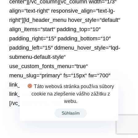
center“][/vc_column][vc_column width=“1/3″
align=“text-right“ responsive_align=“text-lg-
right“][ld_header_menu hover_style=“default“
align_items=“start“ padding_top=“10″
padding_right=“15″ padding_bottom=“10″
padding_left=“15″ ddmenu_hover_style=“lqd-
submenu-default-style“
use_custom_fonts_menu=“true“
menu_slug=“primary“ fs=“15px“ fw=“700″
link_color=“rgb(255, 255, 255)“
Táto webová stránka používa súbory
cookie na zlepšenie vášho zážitku z
link_hcolor=“rgba(255, 255, 255, 0.8)“]
webu.
[/vc_column][/vc_row]
Súhlasím